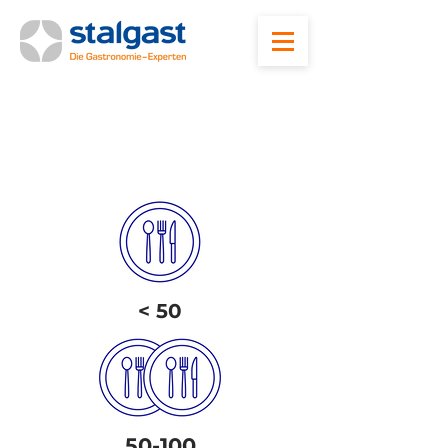
Wie viele Mahlzeiten
servieren Sie
durchschnittlich pro Tag?
< 50
50-100