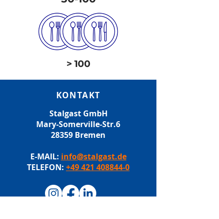
>
100
KONTAKT
Stalgast GmbH
Mary-Somerville-Str.6
28359 Bremen
E-MAIL:
info@stalgast.de
TELEFON:
+49 421 408844-0