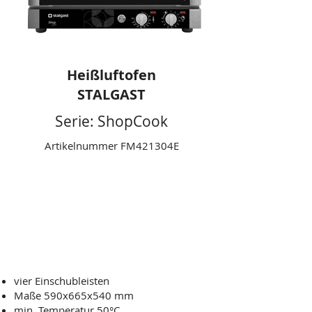
Heißluftofen
STALGAST
Serie: ShopCook
Artikelnummer FM421304E
Manuelle Steuerung
4 x (430x340) / 4 x GN 2/3
Leistung: 3,1 kW
Technische Daten
vier Einschubleisten
Maße 590x665x540 mm
min. Temperatur 50°C