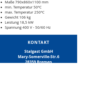
Maße 790x860x1100 mm
min. Temperatur 50°C
max. Temperatur 250°C
Gewicht 106 kg
Leistung 18,5 kW
Spannung 400 V - 50/60 Hz
KONTAKT
Stalgast GmbH
Mary-Somerville-Str.6
28359 Bremen
E-MAIL:
info@stalgast.de
TELEFON:
+49 421 408844-0