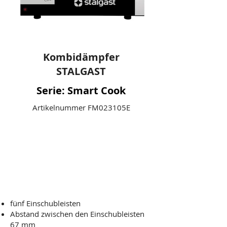
Kombidämpfer
STALGAST
Serie: Smart Cook
Artikelnummer FM023105E
Touchscreen
5 x GN 1/1
Leistung: 7,75 kW
Technische Daten
fünf Einschubleisten
Abstand zwischen den Einschubleisten
67 mm